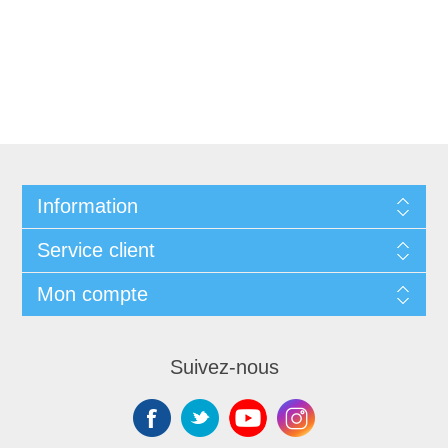
Information
Service client
Mon compte
Suivez-nous