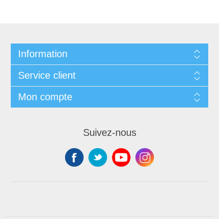
Information
Service client
Mon compte
Suivez-nous