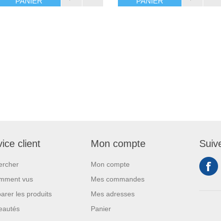
PANIER
PANIER
ice client
Mon compte
Suiv
ercher
Mon compte
mment vus
Mes commandes
rer les produits
Mes adresses
eautés
Panier