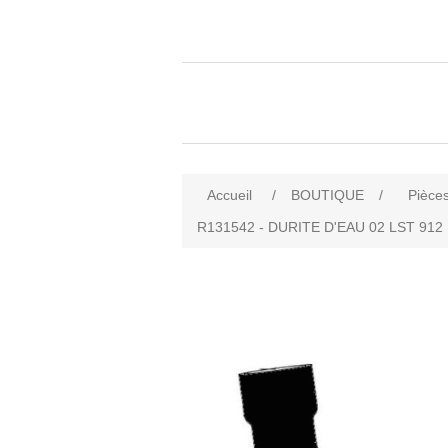
Accueil
/
BOUTIQUE
/
Pièces
R131542 - DURITE D'EAU 02 LST 912