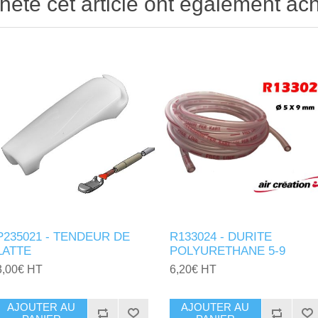
heté cet article ont également ach
P235021 - TENDEUR DE
R133024 - DURITE
LATTE
POLYURETHANE 5-9
3,00€ HT
6,20€ HT
AJOUTER AU
AJOUTER AU