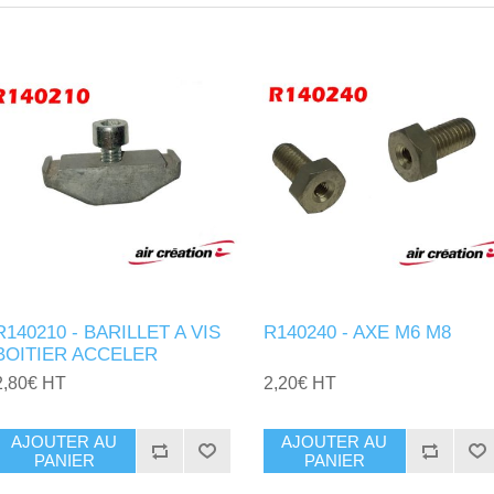
R140210 - BARILLET A VIS
R140240 - AXE M6 M8
BOITIER ACCELER
2,80€ HT
2,20€ HT
AJOUTER AU
AJOUTER AU
PANIER
PANIER