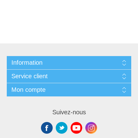
Information
Service client
Mon compte
Suivez-nous