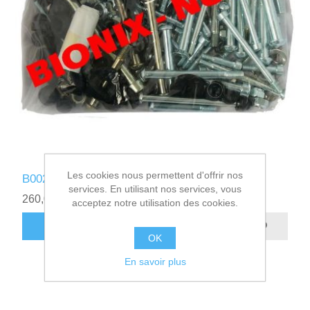
Les cookies nous permettent d'offrir nos
B002360 - KIT VISSERIE BIONIX - NUVIX
services. En utilisant nos services, vous
260,00€ HT
acceptez notre utilisation des cookies.
AJOUTER AU PANIER
OK
En savoir plus