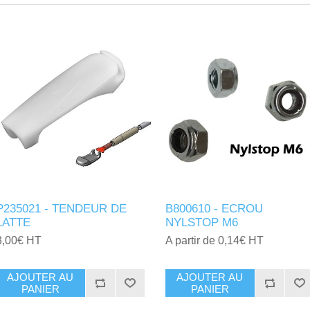
P235021 - TENDEUR DE
B800610 - ECROU
LATTE
NYLSTOP M6
3,00€ HT
A partir de 0,14€ HT
AJOUTER AU
AJOUTER AU
PANIER
PANIER