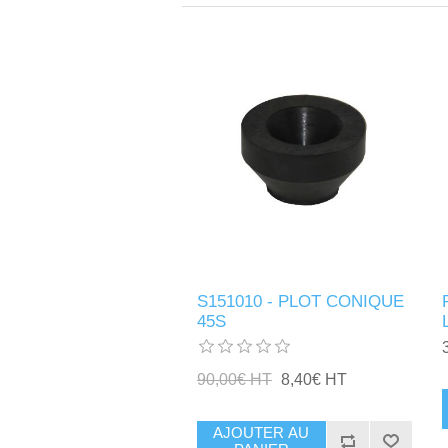
S151010 - PLOT CONIQUE
45S
90,00€ HT
8,40€ HT
AJOUTER AU