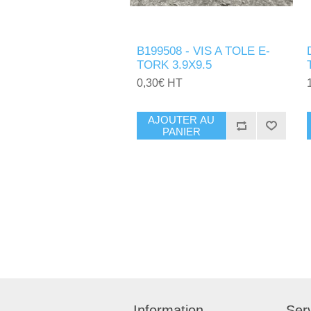
B199508 - VIS A TOLE E-
TORK 3.9X9.5
0,30€ HT
AJOUTER AU
PANIER
Information
Serv