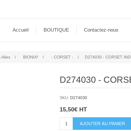
Accueil
BOUTIQUE
Contactez-nous
 Ailes
/
BIONIX²
/
- CORSET -
/
D274030 - CORSET IN
D274030 - CORS
SKU:
D274030
15,50€ HT
AJOUTER AU PANIER