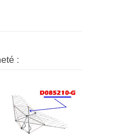
eté :