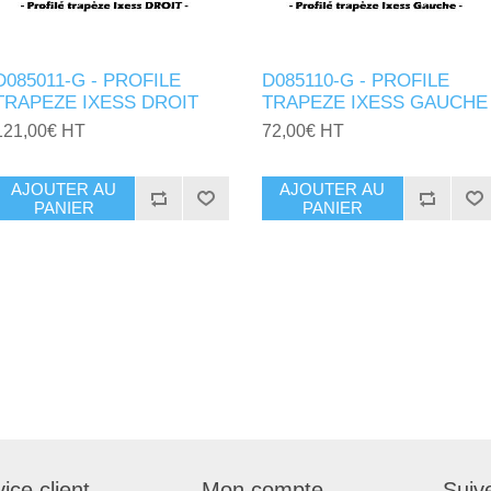
D085011-G - PROFILE
D085110-G - PROFILE
TRAPEZE IXESS DROIT
TRAPEZE IXESS GAUCHE
121,00€ HT
72,00€ HT
AJOUTER AU
AJOUTER AU
PANIER
PANIER
ice client
Mon compte
Suiv