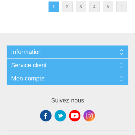
1
2
3
4
5
Information
Service client
Mon compte
Suivez-nous