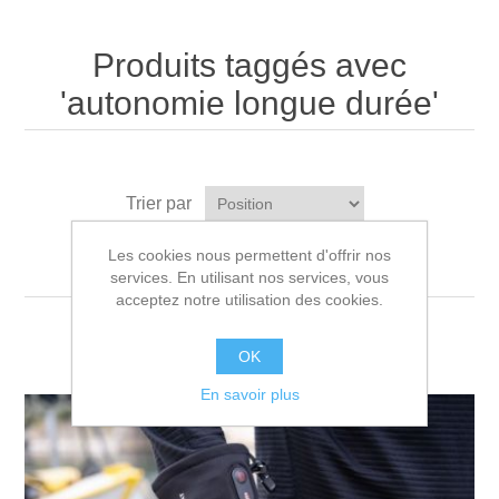
Produits taggés avec
'autonomie longue durée'
Trier par
Afficher
par page
Les cookies nous permettent d'offrir nos
services. En utilisant nos services, vous
acceptez notre utilisation des cookies.
OK
En savoir plus