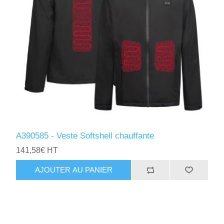
A390585 - Veste Softshell chauffante
141,58€ HT
AJOUTER AU PANIER