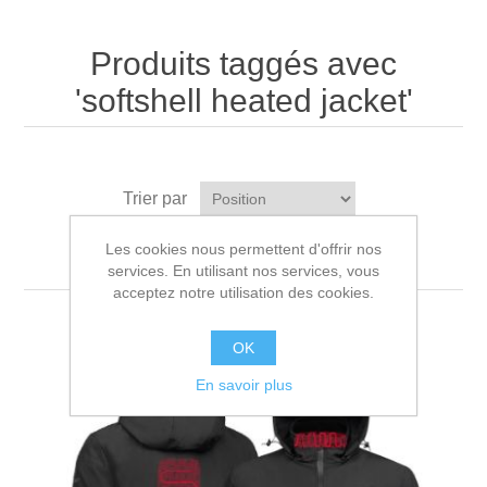
Produits taggés avec
'softshell heated jacket'
Trier par
Afficher
par page
Les cookies nous permettent d'offrir nos
services. En utilisant nos services, vous
acceptez notre utilisation des cookies.
OK
En savoir plus